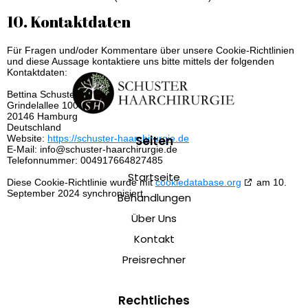
10. Kontaktdaten
Für Fragen und/oder Kommentare über unsere Cookie-Richtlinien
und diese Aussage kontaktiere uns bitte mittels der folgenden
Kontaktdaten:
Bettina Schuster
Grindelallee 100
20146 Hamburg
Deutschland
Seiten
Website:
https://schuster-haarchirurgie.de
E-Mail:
info@
schuster-haarchirurgie.de
Telefonnummer: 004917664827485
Startseite
Diese Cookie-Richtlinie wurde mit
cookiedatabase.org
am 10.
September 2024 synchronisiert.
Behandlungen
Über Uns
Kontakt
Preisrechner
Rechtliches