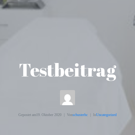
Testbeitrag
Gepostet am
19. Oktober 2020
Von
schusterhc
In
Uncategorized