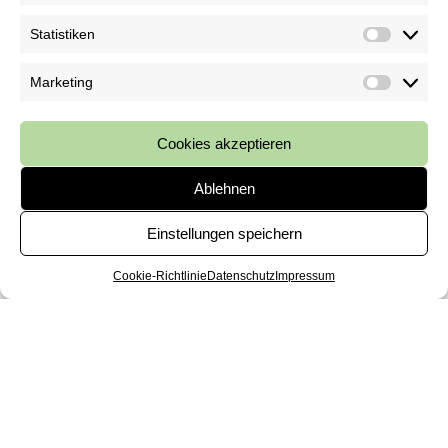
Statistiken
Kategorien
Marketing
Uncategorized
Cookies akzeptieren
Meta
Ablehnen
Anmelden
Einstellungen speichern
Eintrags-Feed
Termin
Cookie-Richtlinie
Datenschutz
Impressum
Kommentar-Feed
WordPress.org
Seiten
Behandlungen
Über Uns